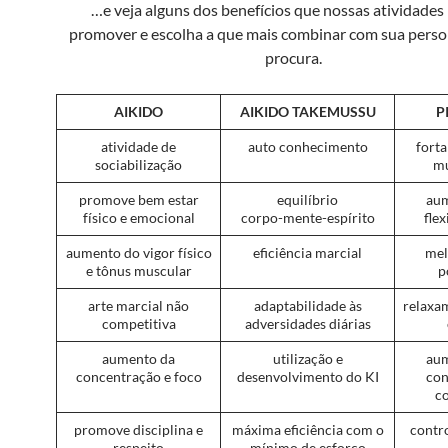
…e veja alguns dos benefícios que nossas atividade
promover e escolha a que mais combinar com sua perso
procura.
AIKIDO
AIKIDO
TAKEMUSSU
P
atividade de
auto conhecimento
fort
sociabilização
mu
promove bem estar
equilíbrio
aum
físico e emocional
corpo-mente-espírito
flex
aumento do vigor físico
eficiência marcial
mel
e tônus muscular
p
arte marcial não
adaptabilidade às
relaxa
competitiva
adversidades diárias
aumento da
utilização e
aum
concentração e foco
desenvolvimento do KI
con
c
promove disciplina e
máxima eficiência com o
contr
respeito
mínimo de esforço