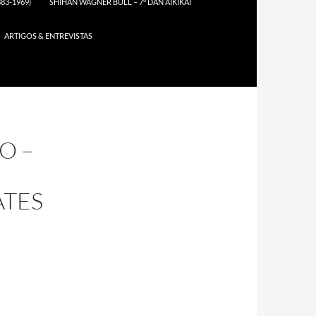
83-1969)
SHIHAN WAGNER BÜLL – 7º DAN AIKIKAI
ARTIGOS & ENTREVISTAS
O –
ATES