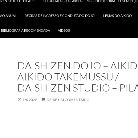
IZEN STUDIO – PILATES
O FUNDADOR DO AIKIDO – MORIHEI UESHIBA – O-SENSEI (18
ÃO ANUAL
REGRAS DE INGRESSO E CONDUTA DO DOJO.
LEMAS DO AIKIDO
BIBLIOGRAFIA RECOMENDADA
VÍDEOS
DAISHIZEN DOJO – AIKID
AIKIDO TAKEMUSSU /
DAISHIZEN STUDIO – PIL
1/6 2026
DEIXE UM COMENTÁRIO