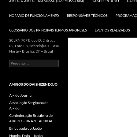
AIKIDO & AIKIDO TAKEMUSSU (TAKEMUSSU AIKI)
DAISHIZEN DOJO
DAISH
HORÁRIO DE FUNCIONAMENTO
RESPONSÁVEIS TÉCNICOS
PROGRAMAÇ
GLOSSÁRIO DOS PRINCIPAIS TERMOS JAPONESES
EVENTOS REALIZADOS
SCLRN 707 Bloco D, Entrada
02, Lote 1 B, Sobreloja 01 – Asa
Norte – Brasilia, DF – Brasil
Pesquisar
por:
AMIGOS DO DAISHIZEN DOJO
Aikido Journal
Associação Sergipana de
Aikido
Confederação Brasileira de
AIKIDO – BRAZIL AIKIKAI
Embaixada do Japão
Hombu Dojo – Japão