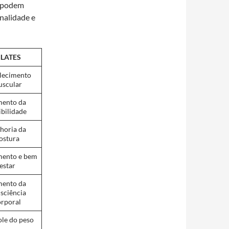
s podem
nalidade e
ILATES
alecimento
scular
ento da
ibilidade
horia da
ostura
mento e bem
estar
ento da
sciência
orporal
ole do peso