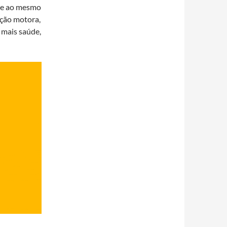
o e ao mesmo
ação motora,
a mais saúde,